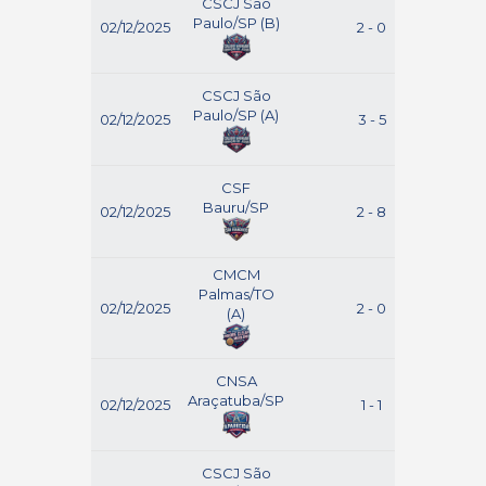
CSCJ São
Paulo/SP (B)
02/12/2025
2 - 0
Br
CSCJ São
Paulo/SP (A)
02/12/2025
3 - 5
Cas
CSF
Bauru/SP
02/12/2025
2 - 8
Ara
CMCM
Palmas/TO
02/12/2025
2 - 0
(A)
M
CNSA
Araçatuba/SP
02/12/2025
1 - 1
B
CSCJ São