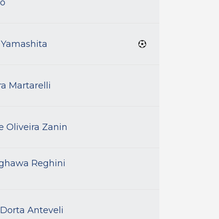
ro
 Yamashita
ra Martarelli
 Oliveira Zanin
ighawa Reghini
Dorta Anteveli