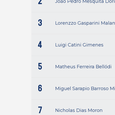
2
João Pedro Mesquita Dór
3
Lorenzzo Gasparini Malan
4
Luigi Catini Gimenes
5
Matheus Ferreira Bellódi
6
Miguel Sarapio Barroso M
7
Nicholas Dias Moron