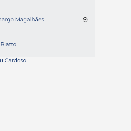
argo Magalhães
 Biatto
au Cardoso