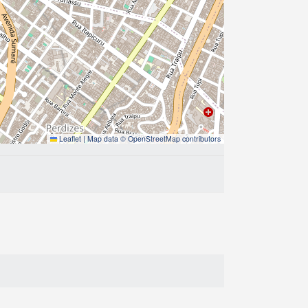
Leaflet
|
Map data ©
OpenStreetMap
contributors