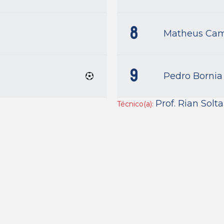
8
l
Matheus Cam
9
Pedro Bornia
Prof. Rian Solt
Técnico(a):