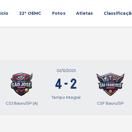
Início
nício
22ª OEMC
Fotos
Atletas
Classificaçã
22ª OEMC
Fotos
Atletas
Classificação
Sagrado Rede de Educação
02/12/2025
4
-
2
Tempo Integral
CSJ Bauru/SP (A)
CSF Bauru/SP