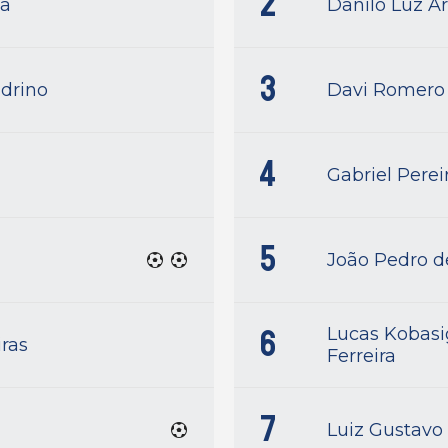
2
ia
Danilo Luz A
3
drino
Davi Romero
4
Gabriel Perei
5
João Pedro de
6
Lucas Kobas
iras
Ferreira
7
Luiz Gustavo 