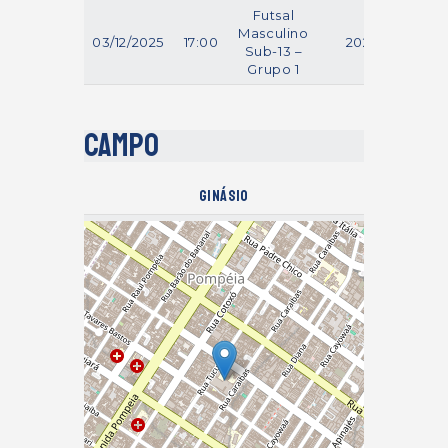
Futsal
Masculino
03/12/2025
17:00
2025
Sub-13 –
Grupo 1
Campo
Ginásio