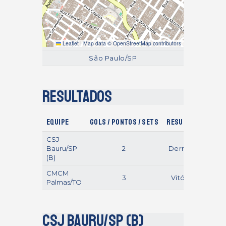
Leaflet
|
Map data ©
OpenStreetMap
contributors
São Paulo/SP
Resultados
Equipe
Gols / Pontos / Sets
Resultado
CSJ
Bauru/SP
2
Derrotas
(B)
CMCM
3
Vitórias
Palmas/TO
CSJ Bauru/SP (B)