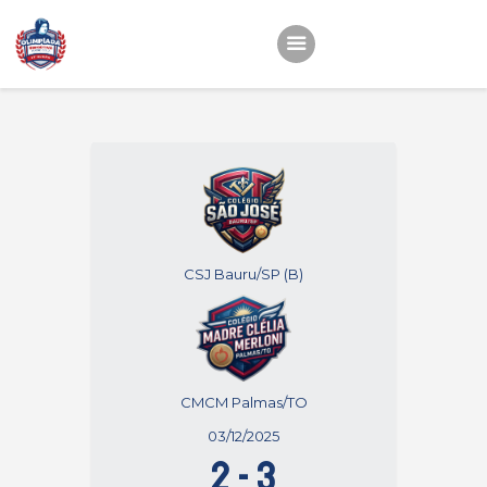
Início
22ª OEMC
Fotos
Atletas
Classificação
CSJ Bauru/SP (B)
Sagrado Rede de
Educação
CMCM Palmas/TO
03/12/2025
2
-
3