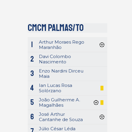
CMCM Palmas/TO
Arthur Moraes Rego
1
Maranhão
Davi Colombo
2
Nascimento
Enzo Nardini Dirceu
3
Maia
Ian Lucas Rosa
4
Solórzano
João Guilherme A.
5
Magalhães
José Arthur
6
Cantanhe de Souza
Júlio César Léda
7