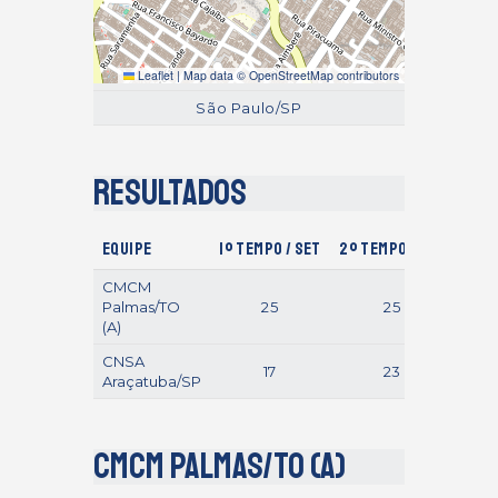
Leaflet
|
Map data ©
OpenStreetMap
contributors
São Paulo/SP
Resultados
Equipe
1º Tempo / Set
2º Tempo / Set
Gols
CMCM
Palmas/TO
25
25
(A)
CNSA
17
23
Araçatuba/SP
CMCM Palmas/TO (A)