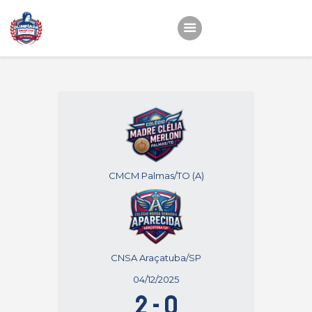
Início
22ª OEMC
Fotos
Atletas
Classificação
CMCM Palmas/TO (A)
Sagrado Rede de
Educação
CNSA Araçatuba/SP
04/12/2025
2
-
0