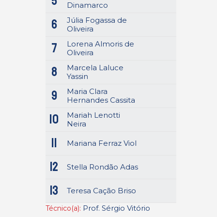
5
Dinamarco
Júlia Fogassa de
6
Oliveira
Lorena Almoris de
7
Oliveira
Marcela Laluce
8
Yassin
Maria Clara
9
Hernandes Cassita
Mariah Lenotti
10
Neira
11
Mariana Ferraz Viol
12
Stella Rondão Adas
13
Teresa Cação Briso
Prof. Sérgio Vitório
Técnico(a):