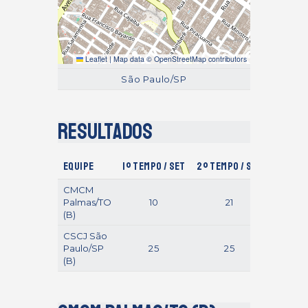
Leaflet
|
Map data ©
OpenStreetMap
contributors
São Paulo/SP
Resultados
Equipe
1º Tempo / Set
2º Tempo / Set
Gols / 
CMCM
Palmas/TO
10
21
(B)
CSCJ São
Paulo/SP
25
25
(B)