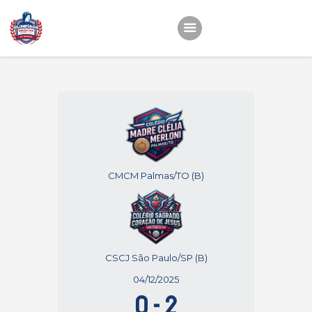
Início
22ª OEMC
Fotos
Atletas
Classificação
CMCM Palmas/TO (B)
Sagrado Rede de
Educação
CSCJ São Paulo/SP (B)
04/12/2025
0
-
2