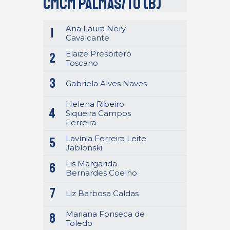
CMCM Palmas/TO (B)
Ana Laura Nery
1
Cavalcante
Elaize Presbitero
2
Toscano
3
Gabriela Alves Naves
Helena Ribeiro
4
Siqueira Campos
Ferreira
Lavínia Ferreira Leite
5
Jablonski
Lis Margarida
6
Bernardes Coelho
7
Liz Barbosa Caldas
Mariana Fonseca de
8
Toledo