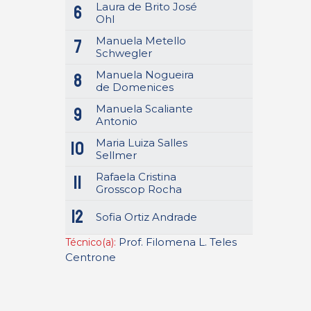
Laura de Brito José
6
Ohl
Manuela Metello
7
Schwegler
Manuela Nogueira
8
de Domenices
Manuela Scaliante
9
Antonio
Maria Luiza Salles
10
Sellmer
Rafaela Cristina
11
Grosscop Rocha
12
Sofia Ortiz Andrade
Prof. Filomena L. Teles
Técnico(a):
Centrone