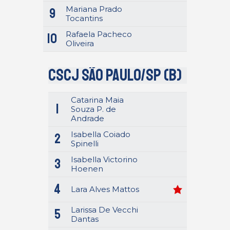
Mariana Prado
9
Tocantins
Rafaela Pacheco
10
Oliveira
CSCJ São Paulo/SP (B)
Catarina Maia
1
Souza P. de
Andrade
Isabella Coiado
2
Spinelli
Isabella Victorino
3
Hoenen
4
Lara Alves Mattos
Larissa De Vecchi
5
Dantas