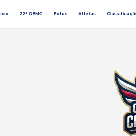
Início
nício
22ª OEMC
Fotos
Atletas
Classificaçã
22ª OEMC
Fotos
Atletas
Classificação
Sagrado Rede de Educação