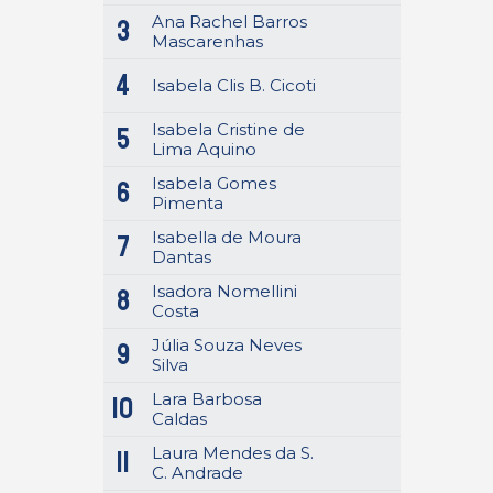
Ana Rachel Barros
3
Mascarenhas
4
Isabela Clis B. Cicoti
Isabela Cristine de
5
Lima Aquino
Isabela Gomes
6
Pimenta
Isabella de Moura
7
Dantas
Isadora Nomellini
8
Costa
Júlia Souza Neves
9
Silva
Lara Barbosa
10
Caldas
Laura Mendes da S.
11
C. Andrade