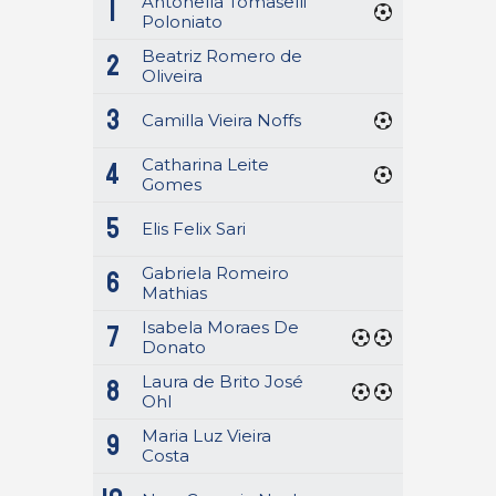
Antonella Tomaselli
1
Poloniato
Beatriz Romero de
2
Oliveira
3
Camilla Vieira Noffs
Catharina Leite
4
Gomes
5
Elis Felix Sari
Gabriela Romeiro
6
Mathias
Isabela Moraes De
7
Donato
Laura de Brito José
8
Ohl
Maria Luz Vieira
9
Costa