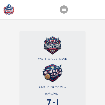
Início
22ª OEMC
Fotos
Atletas
Classificação
CSCJ São Paulo/SP
Sagrado Rede de
Educação
CMCM Palmas/TO
02/12/2025
7
-
1