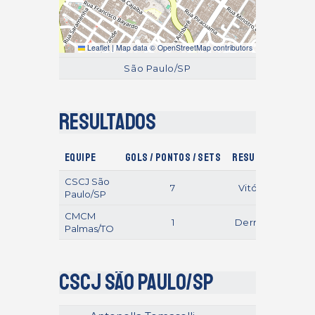
Leaflet
|
Map data ©
OpenStreetMap
contributors
São Paulo/SP
Resultados
Equipe
Gols / Pontos / Sets
Resultado
CSCJ São
7
Vitórias
Paulo/SP
CMCM
1
Derrotas
Palmas/TO
CSCJ São Paulo/SP