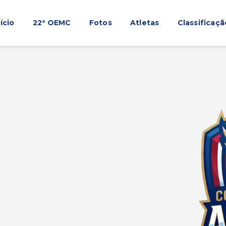
Início
nício
22ª OEMC
Fotos
Atletas
Classificaçã
22ª OEMC
Fotos
Atletas
Classificação
Sagrado Rede de Educação