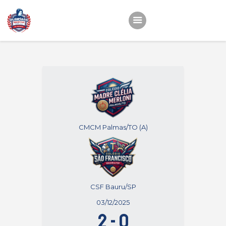
Início
22ª OEMC
Fotos
Atletas
Classificação
CMCM Palmas/TO (A)
Sagrado Rede de
Educação
CSF Bauru/SP
03/12/2025
2
-
0