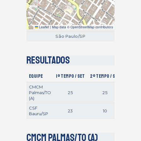
Leaflet
|
Map data ©
OpenStreetMap
contributors
São Paulo/SP
Resultados
Equipe
1º Tempo / Set
2º Tempo / Set
Gols / 
CMCM
Palmas/TO
25
25
(A)
CSF
23
10
Bauru/SP
CMCM Palmas/TO (A)