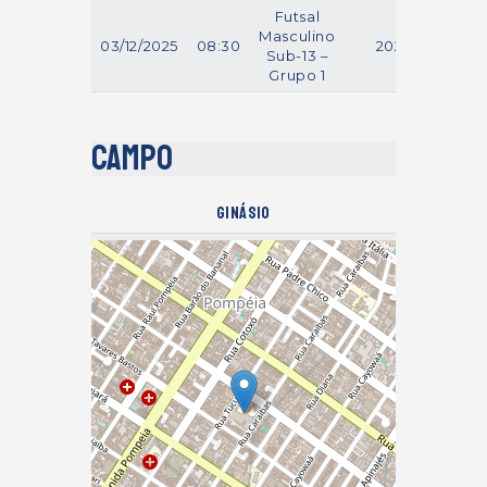
Futsal
Masculino
03/12/2025
08:30
2025
Sub-13 –
Grupo 1
Campo
Ginásio