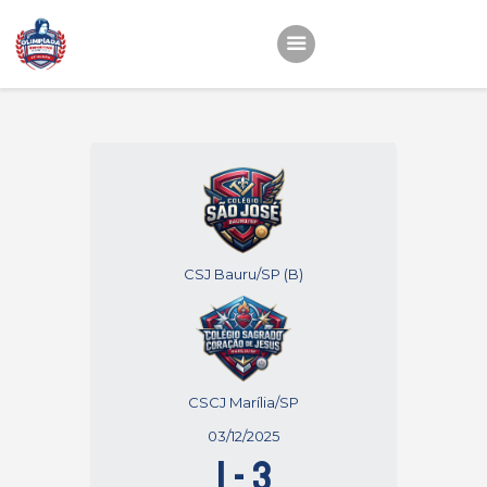
Início
22ª OEMC
Fotos
Atletas
Classificação
CSJ Bauru/SP (B)
Sagrado Rede de
Educação
CSCJ Marília/SP
03/12/2025
1
-
3