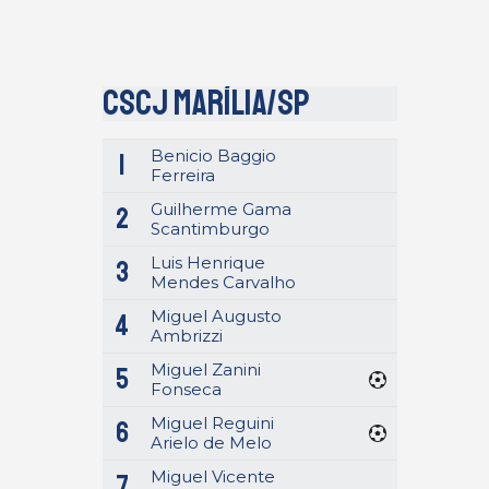
CSCJ Marília/SP
Benicio Baggio
1
Ferreira
Guilherme Gama
2
Scantimburgo
Luis Henrique
3
Mendes Carvalho
Miguel Augusto
4
Ambrizzi
Miguel Zanini
5
Fonseca
Miguel Reguini
6
Arielo de Melo
Miguel Vicente
7