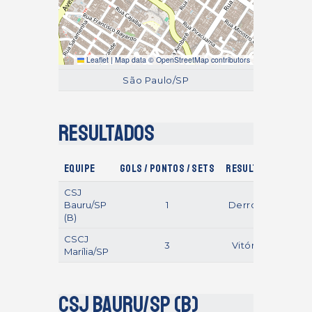
Leaflet
|
Map data ©
OpenStreetMap
contributors
São Paulo/SP
Resultados
Equipe
Gols / Pontos / Sets
Resultado
CSJ
Bauru/SP
1
Derrotas
(B)
CSCJ
3
Vitórias
Marília/SP
CSJ Bauru/SP (B)