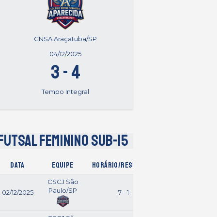
CNSA Araçatuba/SP
04/12/2025
3
-
4
Tempo Integral
Futsal Feminino Sub-15
Data
Equipe
Horário/Resultado
Equipe
CSCJ São
Paulo/SP
02/12/2025
7 - 1
CMCM
Palmas/TO