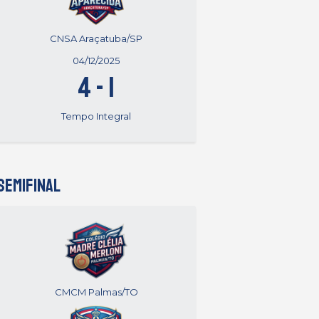
CNSA Araçatuba/SP
04/12/2025
4
-
1
Tempo Integral
SEMIFINAL
CMCM Palmas/TO