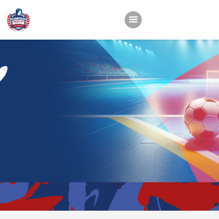
Início
22ª OEMC
Fotos
Atletas
Classificação
Sagrado Rede de
Educação