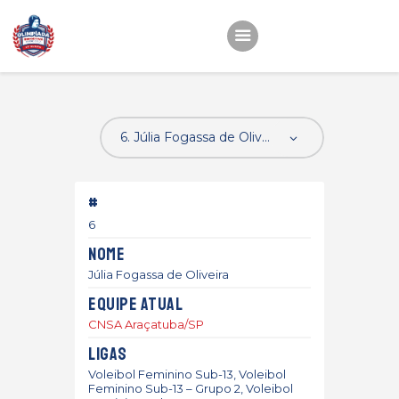
Início
22ª OEMC
Fotos
#
Atletas
6
Classificação
Nome
Sagrado Rede de
Júlia Fogassa de Oliveira
Educação
Equipe atual
CNSA Araçatuba/SP
Ligas
Voleibol Feminino Sub-13, Voleibol
Feminino Sub-13 – Grupo 2, Voleibol