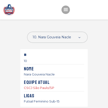
Início
22ª OEMC
Fotos
#
Atletas
10
Classificação
Nome
Sagrado Rede de
Nara Gouveia Nacle
Educação
Equipe atual
CSCJ São Paulo/SP
Ligas
Futsal Feminino Sub-15