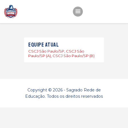
Início
Equipe atual
22ª OEMC
CSCJ São Paulo/SP
,
CSCJ São
Fotos
Paulo/SP (A)
,
CSCJ São Paulo/SP (B)
Atletas
Classificação
Sagrado Rede de
Copyright © 2026 - Sagrado Rede de
Educação
Educação. Todos os direitos reservados