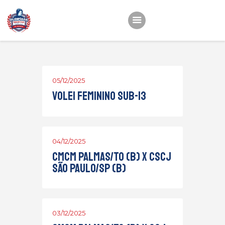
Início
22ª OEMC
05/12/2025
Volei Feminino Sub-13
Fotos
Atletas
Classificação
04/12/2025
Sagrado Rede de
CMCM Palmas/TO (B) x CSCJ
São Paulo/SP (B)
Educação
03/12/2025