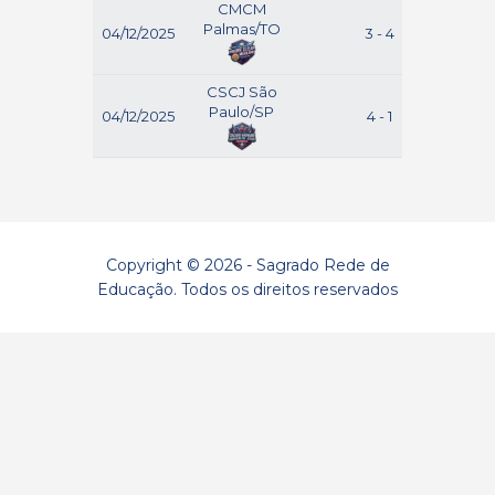
CMCM
Palmas/TO
04/12/2025
3 - 4
Ara
CSCJ São
Paulo/SP
04/12/2025
4 - 1
Ara
Copyright © 2026 - Sagrado Rede de
Educação. Todos os direitos reservados