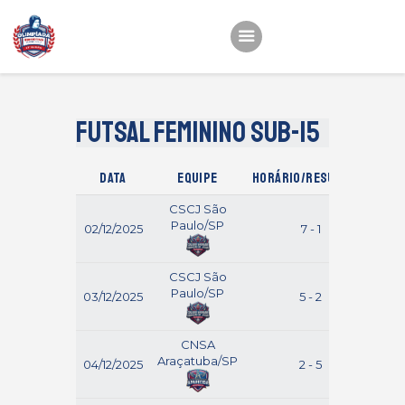
Início
22ª OEMC
Futsal Feminino Sub-15
Fotos
Data
Equipe
Horário/Resultado
Atletas
CSCJ São
Classificação
Paulo/SP
02/12/2025
7 - 1
Sagrado Rede de
P
Educação
CSCJ São
Paulo/SP
03/12/2025
5 - 2
Ara
CNSA
Araçatuba/SP
04/12/2025
2 - 5
P