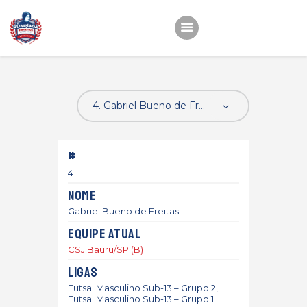
Início
22ª OEMC
Fotos
#
Atletas
4
Classificação
Nome
Sagrado Rede de
Gabriel Bueno de Freitas
Educação
Equipe atual
CSJ Bauru/SP (B)
Ligas
Futsal Masculino Sub-13 – Grupo 2,
Futsal Masculino Sub-13 – Grupo 1