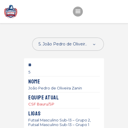
Início
22ª OEMC
Fotos
#
Atletas
5
Classificação
Nome
Sagrado Rede de
João Pedro de Oliveira Zanin
Educação
Equipe atual
CSF Bauru/SP
Ligas
Futsal Masculino Sub-13 – Grupo 2,
Futsal Masculino Sub-13 – Grupo 1