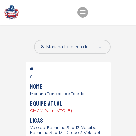
Início
22ª OEMC
Fotos
#
Atletas
8
Classificação
Nome
Sagrado Rede de
Mariana Fonseca de Toledo
Educação
Equipe atual
CMCM Palmas/TO (B)
Ligas
Voleibol Feminino Sub-13, Voleibol
Feminino Sub-13 – Grupo 2, Voleibol