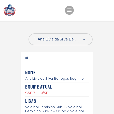
Início
22ª OEMC
Fotos
#
Atletas
1
Classificação
Nome
Sagrado Rede de
Ana Lívia da Silva Benegas Beghine
Educação
Equipe atual
CSF Bauru/SP
Ligas
Voleibol Feminino Sub-13, Voleibol
Feminino Sub-13 – Grupo 2, Voleibol