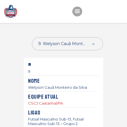
Início
22ª OEMC
Fotos
#
Atletas
9
Classificação
Nome
Sagrado Rede de
Welyson Cauã Monteiro da Silva
Educação
Equipe atual
CSCJ Castanhal/PA
Ligas
Futsal Masculino Sub-13, Futsal
Masculino Sub-13 – Grupo 2