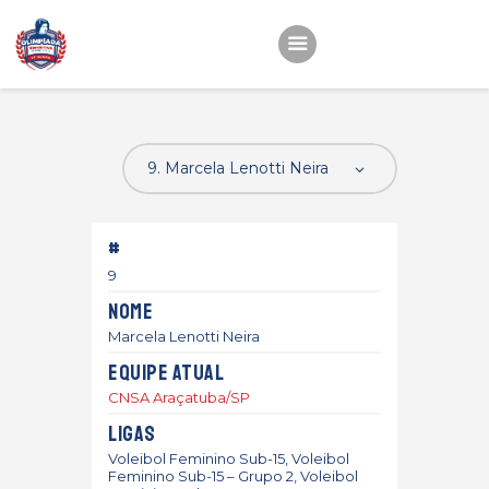
Início
22ª OEMC
Fotos
#
Atletas
9
Classificação
Nome
Sagrado Rede de
Marcela Lenotti Neira
Educação
Equipe atual
CNSA Araçatuba/SP
Ligas
Voleibol Feminino Sub-15, Voleibol
Feminino Sub-15 – Grupo 2, Voleibol