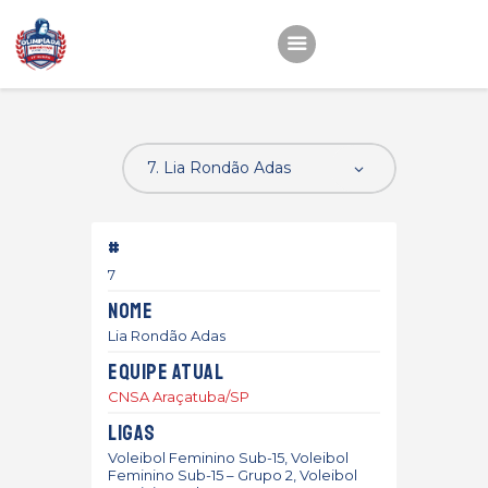
Início
22ª OEMC
Fotos
#
Atletas
7
Classificação
Nome
Sagrado Rede de
Lia Rondão Adas
Educação
Equipe atual
CNSA Araçatuba/SP
Ligas
Voleibol Feminino Sub-15, Voleibol
Feminino Sub-15 – Grupo 2, Voleibol