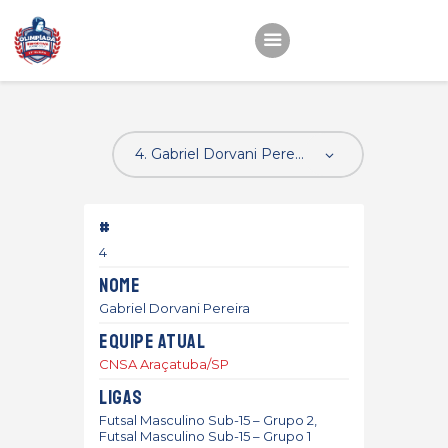
Início
22ª OEMC
Fotos
#
Atletas
4
Classificação
Nome
Sagrado Rede de
Gabriel Dorvani Pereira
Educação
Equipe atual
CNSA Araçatuba/SP
Ligas
Futsal Masculino Sub-15 – Grupo 2,
Futsal Masculino Sub-15 – Grupo 1