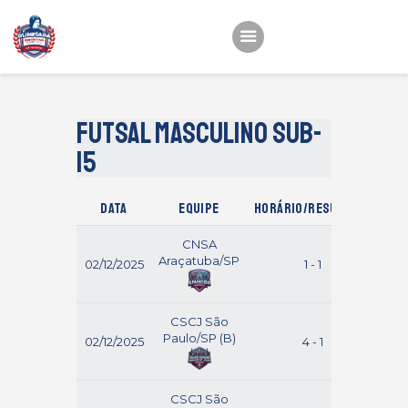
Início
22ª OEMC
Futsal Masculino Sub-
Fotos
15
Atletas
Data
Equipe
Horário/Resultado
Classificação
CNSA
Sagrado Rede de
Araçatuba/SP
02/12/2025
1 - 1
Educação
B
CSCJ São
Paulo/SP (B)
02/12/2025
4 - 1
Br
CSCJ São