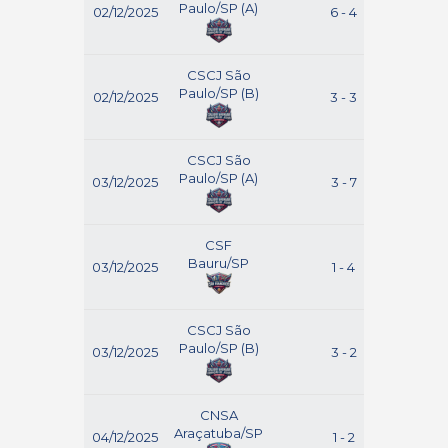
Paulo/SP (A)
02/12/2025
6 - 4
P
CSCJ São
Paulo/SP (B)
02/12/2025
3 - 3
B
CSCJ São
Paulo/SP (A)
03/12/2025
3 - 7
M
CSF
Bauru/SP
03/12/2025
1 - 4
Br
CSCJ São
Paulo/SP (B)
03/12/2025
3 - 2
Ara
CNSA
Araçatuba/SP
04/12/2025
1 - 2