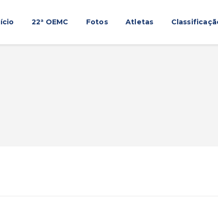
Início
nício
22ª OEMC
Fotos
Atletas
Classificaçã
22ª OEMC
Fotos
Atletas
Classificação
Sagrado Rede de Educação