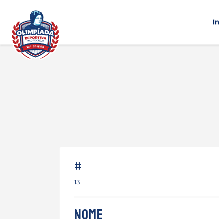
I
#
13
Nome