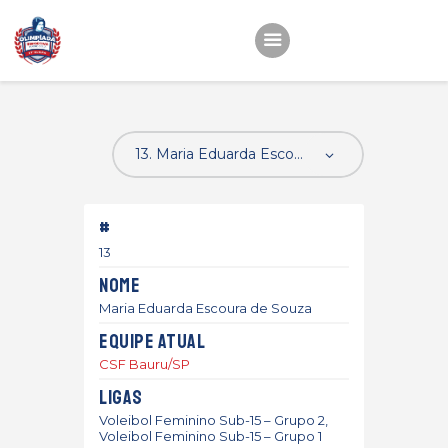
Início
22ª OEMC
Fotos
#
Atletas
13
Classificação
Nome
Sagrado Rede de
Maria Eduarda Escoura de Souza
Educação
Equipe atual
CSF Bauru/SP
Ligas
Voleibol Feminino Sub-15 – Grupo 2,
Voleibol Feminino Sub-15 – Grupo 1