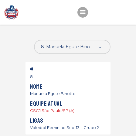
Início
22ª OEMC
Fotos
#
Atletas
8
Classificação
Nome
Sagrado Rede de
Manuela Egute Binotto
Educação
Equipe atual
CSCJ São Paulo/SP (A)
Ligas
Voleibol Feminino Sub-13 – Grupo 2