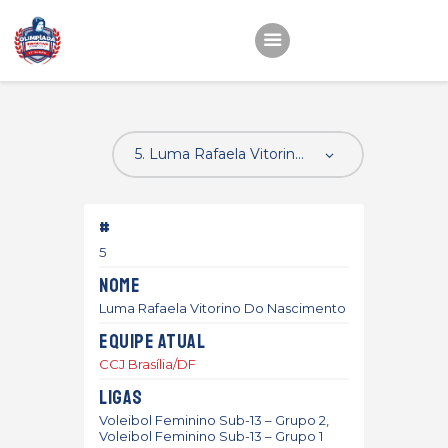
Início
22ª OEMC
Fotos
#
Atletas
5
Classificação
Nome
Sagrado Rede de
Luma Rafaela Vitorino Do Nascimento
Educação
Equipe atual
CCJ Brasília/DF
Ligas
Voleibol Feminino Sub-13 – Grupo 2,
Voleibol Feminino Sub-13 – Grupo 1