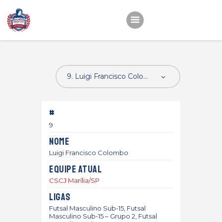
Início
22ª OEMC
Fotos
#
Atletas
9
Classificação
Nome
Sagrado Rede de
Luigi Francisco Colombo
Educação
Equipe atual
CSCJ Marília/SP
Ligas
Futsal Masculino Sub-15, Futsal
Masculino Sub-15 – Grupo 2, Futsal