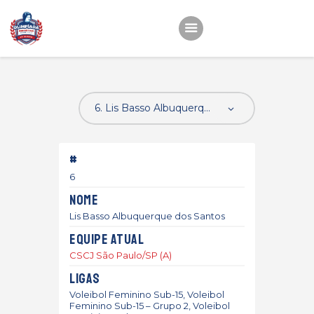
Início
22ª OEMC
Fotos
#
Atletas
6
Classificação
Nome
Sagrado Rede de
Lis Basso Albuquerque dos Santos
Educação
Equipe atual
CSCJ São Paulo/SP (A)
Ligas
Voleibol Feminino Sub-15, Voleibol
Feminino Sub-15 – Grupo 2, Voleibol