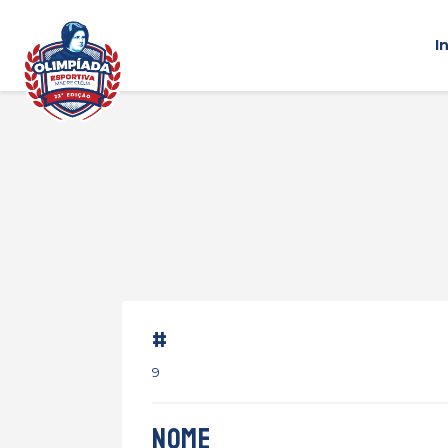
I
#
9
Nome