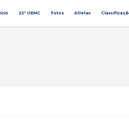
Início
nício
22ª OEMC
Fotos
Atletas
Classificaçã
22ª OEMC
Fotos
Atletas
Classificação
Sagrado Rede de Educação