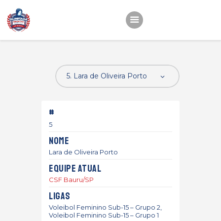
Início
22ª OEMC
Fotos
#
Atletas
5
Classificação
Nome
Sagrado Rede de
Lara de Oliveira Porto
Educação
Equipe atual
CSF Bauru/SP
Ligas
Voleibol Feminino Sub-15 – Grupo 2,
Voleibol Feminino Sub-15 – Grupo 1