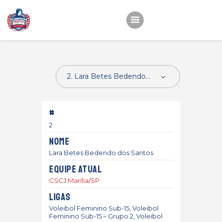
Início
22ª OEMC
Fotos
#
Atletas
2
Classificação
Nome
Sagrado Rede de
Lara Betes Bedendo dos Santos
Educação
Equipe atual
CSCJ Marília/SP
Ligas
Voleibol Feminino Sub-15, Voleibol
Feminino Sub-15 – Grupo 2, Voleibol