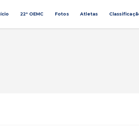
Início
nício
22ª OEMC
Fotos
Atletas
Classificaçã
22ª OEMC
Fotos
Atletas
Classificação
Sagrado Rede de Educação