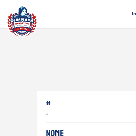
I
#
2
Nome