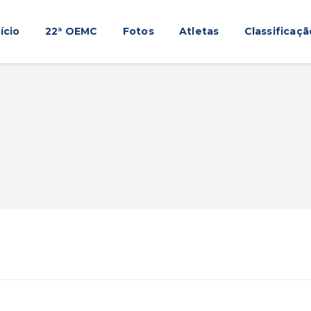
Início
nício
22ª OEMC
Fotos
Atletas
Classificaçã
22ª OEMC
Fotos
Atletas
Classificação
Sagrado Rede de Educação