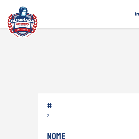
I
#
2
Nome