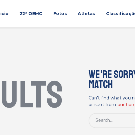
Início
nício
22ª OEMC
Fotos
Atletas
Classificaçã
22ª OEMC
Fotos
Atletas
Classificação
Sagrado Rede de Educação
We're sorry
sults
match
Can't find what you
or start from
our ho