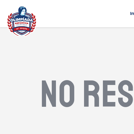
I
No re