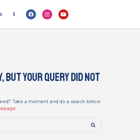
o
, but your query did not
 need? Take a moment and do a search below
mepage
.