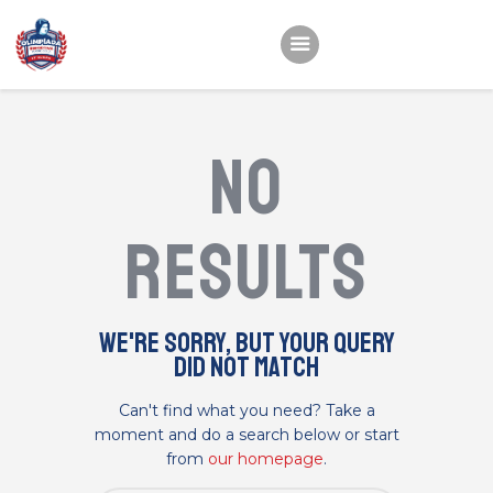
Início
No
22ª OEMC
Fotos
results
Atletas
Classificação
Sagrado Rede de
We're sorry, but your query
did not match
Educação
Can't find what you need? Take a
moment and do a search below or start
from
our homepage
.